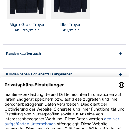
Migro-Grote Troyer
Elbe Troyer
Strickjacke
Strickjacke II, S-
ab 155,95 € *
149,95 € *
Skipper Marine-Blau
Kunden kauften auch
Kunden haben sich ebenfalls angesehen
Kundenservice
Hilfe & Infos