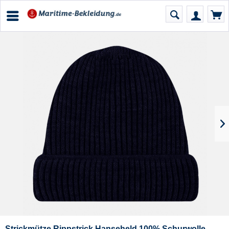
Strickmütze Rippstrick Hanseheld 100% Schurwolle