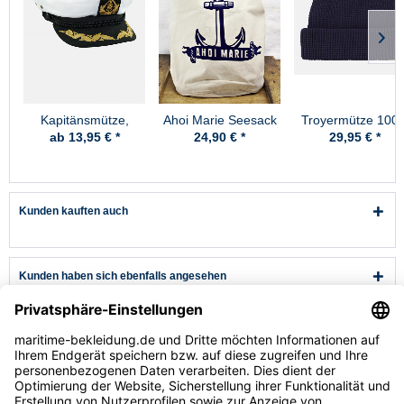
Kapitänsmütze,
Ahoi Marie Seesack
Troyermütze 100
Premium
Anker
Schurwolle
ab 13,95 € *
24,90 € *
29,95 € *
Hanseheld -
Strickmütze aus
Wolle - Marine
Kunden kauften auch
Kunden haben sich ebenfalls angesehen
Kundenservice