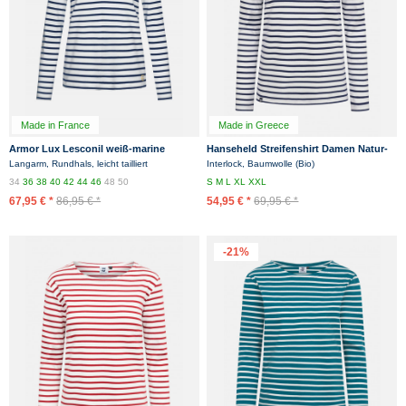
Made in France
Made in Greece
Armor Lux Lesconil weiß-marine
Hanseheld Streifenshirt Damen Natur-
Damen Streifenshirt
Marine Langarm Weiß Blau GOTS
Langarm, Rundhals, leicht tailliert
Interlock, Baumwolle (Bio)
Organic
34
36
38
40
42
44
46
48
50
S
M
L
XL
XXL
67,95 € *
86,95 € *
54,95 € *
69,95 € *
-21%