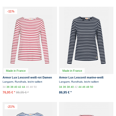
-11%
Made in France
Made in France
Armor Lux Lesconil weiß-rot Damen
Armor Lux Lesconil marine-weiß
Streifenshirt
Damen Streifenshirt
Langarm, Rundhals, leicht tailliert
Langarm, Rundhals, leicht tailliert
34
36
38
40
42
44
46
48
50
34
36
38
40
42
44
46
48
50
76,95 € *
86,95 € *
86,95 € *
-21%