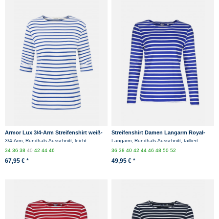
Armor Lux 3/4-Arm Streifenshirt weiß-
Streifenshirt Damen Langarm Royal-
sternblau Damen
Weiß Gestreift Ringelshirt
3/4-Arm, Rundhals-Ausschnitt, leicht...
Langarm, Rundhals-Ausschnitt, tailliert
34
36
38
40
42
44
46
36
38
40
42
44
46
48
50
52
67,95 € *
49,95 € *