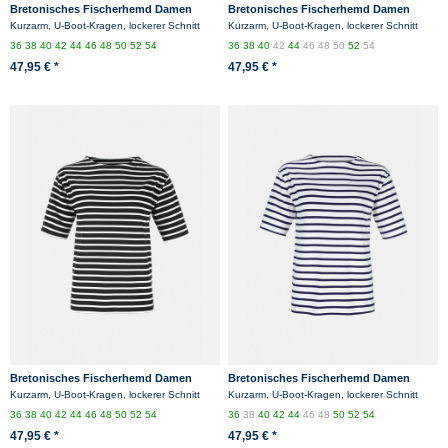
Bretonisches Fischerhemd Damen
Bretonisches Fischerhemd Damen
Kurzarm - rot/weissgestreift
Kurzarm - blau/ecrugestreift
Kurzarm, U-Boot-Kragen, lockerer Schnitt
Kurzarm, U-Boot-Kragen, lockerer Schnitt
36
38
40
42
44
46
48
50
52
54
36
38
40
42
44
46
48
50
52
54
47,95 € *
47,95 € *
Bretonisches Fischerhemd Damen
Bretonisches Fischerhemd Damen
Kurzarm - blau/weissgestreift
Kurzarm - weiss/blaugestreift
Kurzarm, U-Boot-Kragen, lockerer Schnitt
Kurzarm, U-Boot-Kragen, lockerer Schnitt
36
38
40
42
44
46
48
50
52
54
36
38
40
42
44
46
48
50
52
54
47,95 € *
47,95 € *