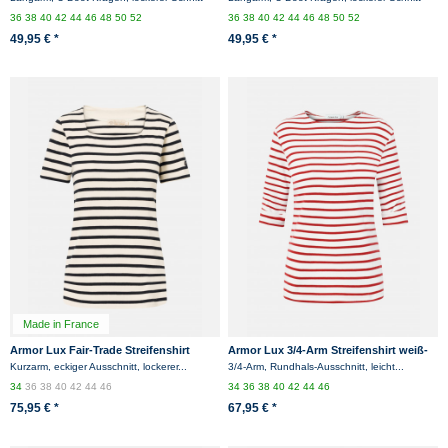
rot/weissgestreift
weiß/rotgestreift
36
38
40
42
44
46
48
50
52
36
38
40
42
44
46
48
50
52
49,95 € *
49,95 € *
Made in France
Armor Lux Fair-Trade Streifenshirt
Armor Lux 3/4-Arm Streifenshirt weiß-
Coursive kurzarm Damen
rot Damen
Kurzarm, eckiger Ausschnitt, lockerer...
3/4-Arm, Rundhals-Ausschnitt, leicht...
34
36
38
40
42
44
46
34
36
38
40
42
44
46
75,95 € *
67,95 € *