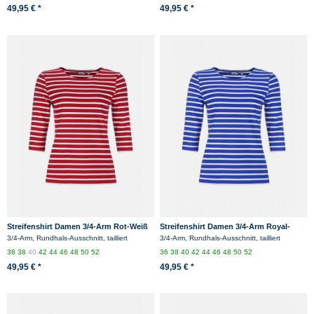
49,95 € *
49,95 € *
Streifenshirt Damen 3/4-Arm Rot-Weiß
Streifenshirt Damen 3/4-Arm Royal-
Gestreift Ringelshirt
Weiß Gestreift Ringelshirt
3/4-Arm, Rundhals-Ausschnitt, tailliert
3/4-Arm, Rundhals-Ausschnitt, tailliert
36
38
40
42
44
46
48
50
52
36
38
40
42
44
46
48
50
52
49,95 € *
49,95 € *