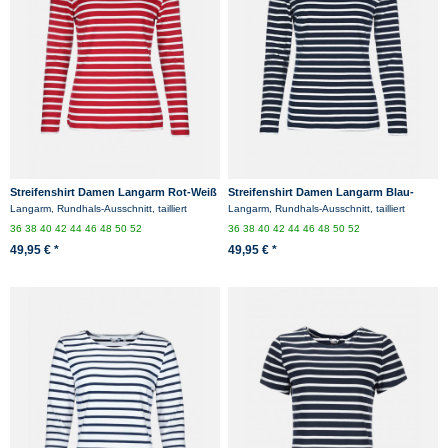
Streifenshirt Damen Langarm Rot-Weiß
Streifenshirt Damen Langarm Blau-
gestreift Ringelshirt
Weiß Gestreift Ringelshirt
Langarm, Rundhals-Ausschnitt, tailliert
Langarm, Rundhals-Ausschnitt, tailliert
36
38
40
42
44
46
48
50
52
36
38
40
42
44
46
48
50
52
49,95 € *
49,95 € *