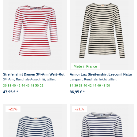
Made in France
Streifenshirt Damen 3/4-Arm Weiß-Rot
Armor Lux Streifenshirt Lesconil Natur
Gestreift Ringelshirt
Dunkelblau Gestreift Damen Mariniere
3/4-Arm, Rundhals-Ausschnitt, tailliert
Langarm, Rundhals, leicht tailliert
36
38
40
42
44
46
48
50
52
34
36
38
40
42
44
46
48
50
47,95 € *
86,95 € *
-21%
-21%