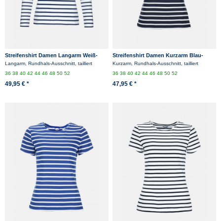
Streifenshirt Damen Langarm Weiß-
Streifenshirt Damen Kurzarm Blau-
Blau Gestreift Ringelshirt
Weiß Gestreift Ringelshirt
Langarm, Rundhals-Ausschnitt, tailliert
Kurzarm, Rundhals-Ausschnitt, tailliert
36
38
40
42
44
46
48
50
52
36
38
40
42
44
46
48
50
52
49,95 € *
47,95 € *