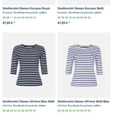
Streifenshirt Damen Kurzarm Royal-
Streifenshirt Damen Kurzarm Weiß-
Weiß Gestreift Ringelshirt
Blau gestreift Ringelshirt
Kurzarm, Rundhals-Ausschnitt, tailliert
Kurzarm, Rundhals-Ausschnitt, tailliert
36
38
40
42
44
46
48
50
52
36
38
40
42
44
46
48
50
52
47,95 € *
47,95 € *
Streifenshirt Damen 3/4-Arm Blau-Weiß
Streifenshirt Damen 3/4-Arm Weiß-Blau
Gestreift Ringelshirt
Gestreift Ringelshirt
3/4-Arm, Rundhals-Ausschnitt, tailliert
3/4-Arm, Rundhals-Ausschnitt, tailliert
36
38
40
42
44
46
48
50
52
36
38
40
42
44
46
48
50
52