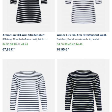
Armor Lux 3/4-Arm Streifenshirt
Armor Lux 3/4-Arm Streifenshirt weiß-
marine-weiß Damen
marine Damen
3/4-Arm, Rundhals-Ausschnitt, leicht...
3/4-Arm, Rundhals-Ausschnitt, leicht...
34
36
38
40
42
44
46
34
36
38
40
42
44
46
67,95 € *
67,95 € *