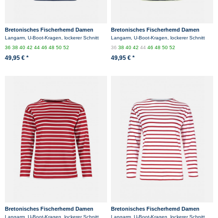
Bretonisches Fischerhemd Damen
Bretonisches Fischerhemd Damen
Langarm - Streifenshirt -
Langarm - Streifenshirt -
Langarm, U-Boot-Kragen, lockerer Schnitt
Langarm, U-Boot-Kragen, lockerer Schnitt
weiss/blaugestreift
blau/ecrugestreift
36
38
40
42
44
46
48
50
52
36
38
40
42
44
46
48
50
52
49,95 € *
49,95 € *
Bretonisches Fischerhemd Damen
Bretonisches Fischerhemd Damen
Langarm - Streifenshirt -
Langarm - Streifenshirt -
Langarm, U-Boot-Kragen, lockerer Schnitt
Langarm, U-Boot-Kragen, lockerer Schnitt