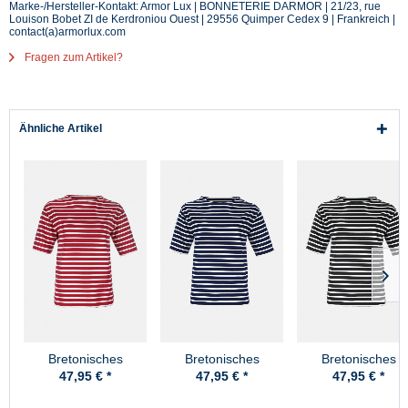
Marke-/Hersteller-Kontakt: Armor Lux | BONNETERIE DARMOR | 21/23, rue
Louison Bobet ZI de Kerdroniou Ouest | 29556 Quimper Cedex 9 | Frankreich |
contact(a)armorlux.com
Fragen zum Artikel?
Ähnliche Artikel
Bretonisches
Bretonisches
Bretonisches
Fischerhemd Damen
Fischerhemd Damen
Fischerhemd Dam
47,95 € *
47,95 € *
47,95 € *
Kurzarm -
Kurzarm -
Kurzarm -
rot/weissgestreift
blau/ecrugestreift
blau/weissgestreif