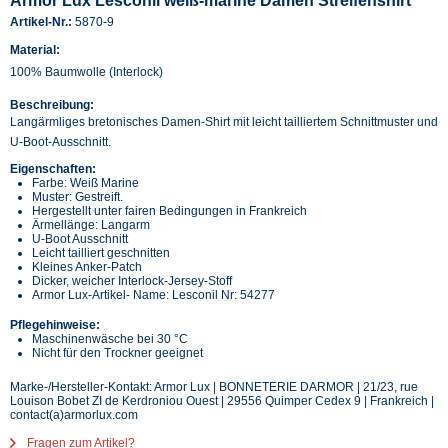
Armor Lux Lesconil weiß-marine Damen Streifenshirt
Artikel-Nr.:
5870-9
Material:
100% Baumwolle (Interlock)
Beschreibung:
Langärmliges bretonisches Damen-Shirt mit leicht tailliertem Schnittmuster und
U-Boot-Ausschnitt.
Eigenschaften:
Farbe: Weiß Marine
Muster: Gestreift.
Hergestellt unter fairen Bedingungen in Frankreich
Ärmellänge: Langarm
U-Boot Ausschnitt
Leicht tailliert geschnitten
Kleines Anker-Patch
Dicker, weicher Interlock-Jersey-Stoff
Armor Lux-Artikel- Name: Lesconil Nr: 54277
Pflegehinweise:
Maschinenwäsche bei 30 °C
Nicht für den Trockner geeignet
Marke-/Hersteller-Kontakt: Armor Lux | BONNETERIE DARMOR | 21/23, rue
Louison Bobet ZI de Kerdroniou Ouest | 29556 Quimper Cedex 9 | Frankreich |
contact(a)armorlux.com
Fragen zum Artikel?