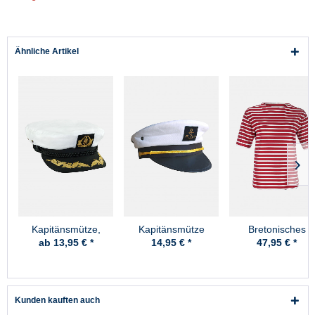
Ähnliche Artikel
Kapitänsmütze,
Kapitänsmütze
Bretonisches
Premium
Fischerhemd Dam
ab 13,95 € *
14,95 € *
47,95 € *
Kurzarm -
rot/weissgestreift
Kunden kauften auch