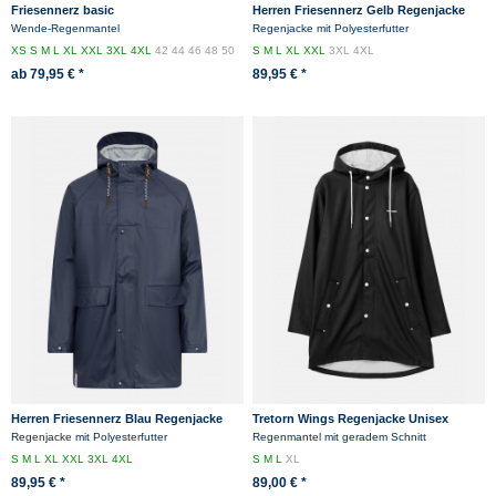
Friesennerz basic
Herren Friesennerz Gelb Regenjacke
Wende-Regenmantel
Regenjacke mit Polyesterfutter
XS
S
M
L
XL
XXL
3XL
4XL
42
44
46
48
50
S
M
L
XL
XXL
3XL
4XL
52
54
56
58
60
62
ab 79,95 € *
89,95 € *
Herren Friesennerz Blau Regenjacke
Tretorn Wings Regenjacke Unisex
Schwarz
Regenjacke mit Polyesterfutter
Regenmantel mit geradem Schnitt
S
M
L
XL
XXL
3XL
4XL
S
M
L
XL
89,95 € *
89,00 € *