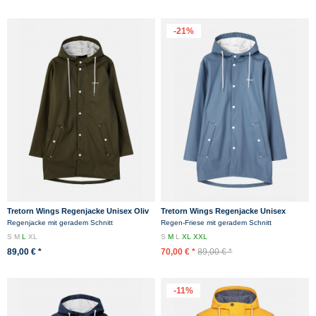
-21%
Tretorn Wings Regenjacke Unisex Oliv
Tretorn Wings Regenjacke Unisex
Grün
Hellblau Friesennerz Jeans
Regenjacke mit geradem Schnitt
Regen-Friese mit geradem Schnitt
S
M
L
XL
S
M
L
XL
XXL
89,00 € *
70,00 € *
89,00 € *
-11%