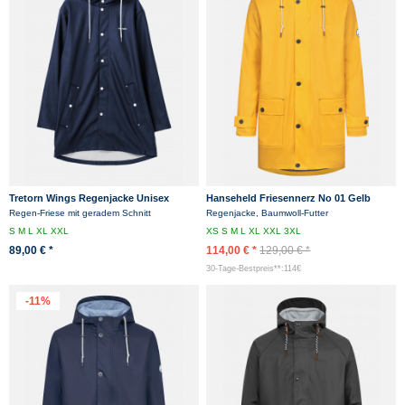
Tretorn Wings Regenjacke Unisex
Hanseheld Friesennerz No 01 Gelb
Dunkelblau Friesennerz Navy
Regenjacke
Regen-Friese mit geradem Schnitt
Regenjacke, Baumwoll-Futter
S
M
L
XL
XXL
XS
S
M
L
XL
XXL
3XL
89,00 € *
114,00 € *
129,00 € *
30-Tage-Bestpreis**:114€
-11%