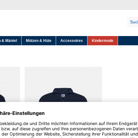
 & Mäntel
Mützen & Hüte
Accessoires
Kindermode