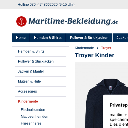
Hotline 030 -4748662020 (9-15 Uhr)
Home
Hemden & Shirts
Pullover & Strickjacken
Jacken
Kindermode
Troyer
Hemden & Shirts
Troyer Kinder
Pullover & Strickjacken
Jacken & Mäntel
Mützen & Hüte
Accessoires
Kindermode
Fischerhemden
Matrosenhemden
Friesennerze