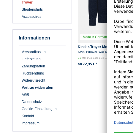
Troyer
Streifenshirts
Accessoires
Made in Germany
Informationen
Kinder-Troyer Moses - Marine
Versandkosten
Strick Pullover, Woll-Mischung
92
98
104
116
128
140
152
164
176
Lieferzeiten
ab 72,95 € *
Zahlungsarten
Rücksendung
Widerrufsrecht
Vertrag widerrufen
AGB
Datenschutz
Cookie-Einstellungen
Kontakt
Impressum