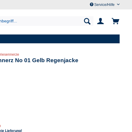
Service/Hilfe
riesennerze
nnerz No 01 Gelb Regenjacke
n
ie Lieferung!