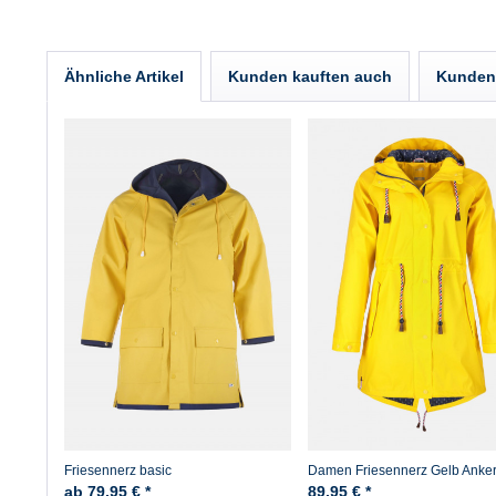
Ähnliche Artikel
Kunden kauften auch
Kunden 
Friesennerz basic
Damen Friesennerz Gelb Anker
Futter
ab 79,95 € *
89,95 € *