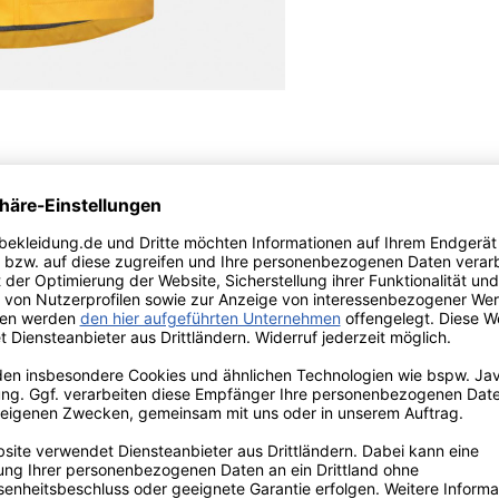
aumwolle (Futter - recycelt), 100% Polyester (Ärmelfutter - recycelt)
d ist als zeitloser Klassiker eine
 der Hanseheld Friesennerz No 01
erialien. Zwei große Pattentaschen
ge Regenjacke zum perfekten
einer wählen