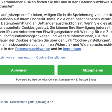
Sie ermöglichen die
le Ressourcen. Weniger neue
ont wertvolle Wasserressourcen und
en und die Umwelt weniger zu
er bestellen.
Berlin | Deutschland | info(a)lokalgut.de