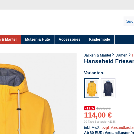
 & Mäntel
Mützen & Hüte
Accessoires
Kindermode
Jacken & Mäntel
Damen
F
Hanseheld Friese
Varianten:
-11%
129,00 €
114,00 €
30-Tage-Bestpreis**:114€
inkl. MwSt.
zzgl. Versandkoste
Ab 80 EUR: Versandkostenfre