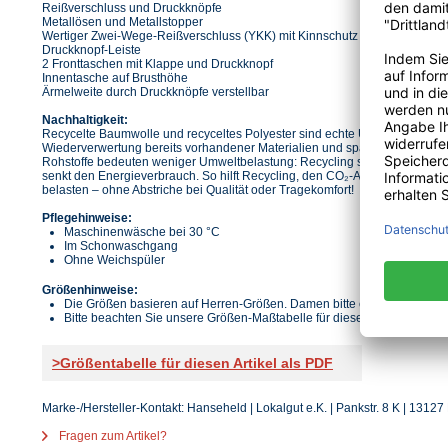
Reißverschluss und Druckknöpfe
Metallösen und Metallstopper
Wertiger Zwei-Wege-Reißverschluss (YKK) mit Kinnschutz
Druckknopf-Leiste
2 Fronttaschen mit Klappe und Druckknopf
Innentasche auf Brusthöhe
Ärmelweite durch Druckknöpfe verstellbar
Nachhaltigkeit:
Recycelte Baumwolle und recyceltes Polyester sind echte Umwelthelden! 
Wiederverwertung bereits vorhandener Materialien und sparen so wertvol
Rohstoffe bedeuten weniger Umweltbelastung: Recycling spart Erdöl, sch
senkt den Energieverbrauch. So hilft Recycling, den CO₂-Ausstoß zu senk
belasten – ohne Abstriche bei Qualität oder Tragekomfort!
Pflegehinweise:
Maschinenwäsche bei 30 °C
Im Schonwaschgang
Ohne Weichspüler
Größenhinweise:
Die Größen basieren auf Herren-Größen. Damen bitte eine Größe klein
Bitte beachten Sie unsere Größen-Maßtabelle für diesen Artikel.
>Größentabelle für diesen Artikel als PDF
Marke-/Hersteller-Kontakt: Hanseheld | Lokalgut e.K. | Pankstr. 8 K | 13127 
Fragen zum Artikel?