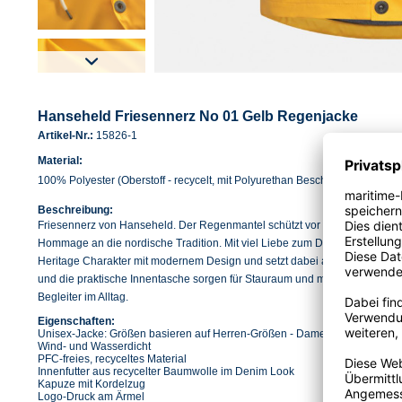
Hanseheld Friesennerz No 01 Gelb Regenjacke
Artikel-Nr.:
15826-1
Material:
100% Polyester (Oberstoff - recycelt, mit Polyurethan Beschichtung), 100% B
Beschreibung:
Friesennerz von Hanseheld. Der Regenmantel schützt vor Wind und Wetter un
Hommage an die nordische Tradition. Mit viel Liebe zum Detail verbindet
Heritage Charakter mit modernem Design und setzt dabei auf recycelte Mat
und die praktische Innentasche sorgen für Stauraum und machen die lan
Begleiter im Alltag.
Eigenschaften:
Unisex-Jacke: Größen basieren auf Herren-Größen - Damen eine Größe kl
Wind- und Wasserdicht
PFC-freies, recyceltes Material
Innenfutter aus recycelter Baumwolle im Denim Look
Kapuze mit Kordelzug
Logo-Druck am Ärmel