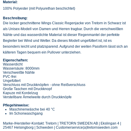
Material:
100% Polyester (mit Polyurethan beschichtet)
Beschreibung:
Die locker geschnittene Wings Classic Regenjacke von Tretorn in Schwarz ist
als Unisex-Modell von Damen und Herren tragbar. Durch die verschweißten
Nähte und das wasserdichte Material ist dieser Regenmantel der perfekte
Begleiter bei Wind und Wetter. Da dieses Modell ungefüttert ist, ist es
besonders leicht und platzsparend. Aufgrund der weiten Passform lässt sich an
kälteren Tagen bequem ein Pullover unterziehen.
Eigenschaften:
Wasserdicht
Wassersäule: 8000mm
Verschweißte Nähte
PVC-frei
Ungefüttert
Verschluss mit Druckknöpfen - ohne Reißverschluss
Große Taschen mit Druckknopf
Kapuze mit Kordelzug
Verstellbare Ärmelweite durch Druckknöpfe
Pflegehinweise:
Maschinenwäsche bei 40 °C
Im Schonwaschgang
Marke-/Hersteller-Kontakt: Tretorn | TRETORN SWEDEN AB | Ekslingan 4 |
25467 Helsingborg | Schweden | Customerservice(a)tretornsweden.com