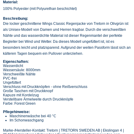
Material:
100% Polyester (mit Polyurethan beschichtet)
Beschreibung:
Die locker geschnittene Wings Classic Regenjacke von Tretorn in Olivgrün ist
als Unisex-Modell von Damen und Herren tragbar. Durch die verschweißten
Nähte und das wasserdichte Material ist dieser Regenmantel der perfekte
Begleiter bei Wind und Wetter. Da dieses Modell ungefüttert ist, ist es
besonders leicht und platzsparend. Aufgrund der weiten Passform lässt sich an
kälteren Tagen bequem ein Pullover unterziehen.
Eigenschaften:
Wasserdicht
Wassersäule: 8000mm
Verschweißte Nähte
PVC-frei
Ungefüttert
Verschluss mit Druckknöpfen - ohne Reißverschluss
Große Taschen mit Druckknopf
Kapuze mit Kordelzug
Verstellbare Ärmelweite durch Druckknöpfe
Farbe: Forest Green
Pflegehinweise:
Maschinenwäsche bei 40 °C
Im Schonwaschgang
Marke-/Hersteller-Kontakt: Tretorn | TRETORN SWEDEN AB | Ekslingan 4 |