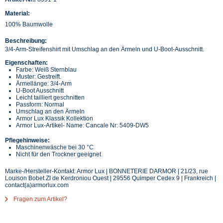
Material:
100% Baumwolle
Beschreibung:
3/4-Arm-Streifenshirt mit Umschlag an den Ärmeln und U-Boot-Ausschnitt.
Eigenschaften:
Farbe: Weiß Sternblau
Muster: Gestreift.
Ärmellänge: 3/4-Arm
U-Boot Ausschnitt
Leicht tailliert geschnitten
Passform: Normal
Umschlag an den Ärmeln
Armor Lux Klassik Kollektion
Armor Lux-Artikel- Name: Cancale Nr: 5409-DW5
Pflegehinweise:
Maschinenwäsche bei 30 °C
Nicht für den Trockner geeignet
Marke-/Hersteller-Kontakt: Armor Lux | BONNETERIE DARMOR | 21/23, rue
Louison Bobet ZI de Kerdroniou Ouest | 29556 Quimper Cedex 9 | Frankreich |
contact(a)armorlux.com
Fragen zum Artikel?