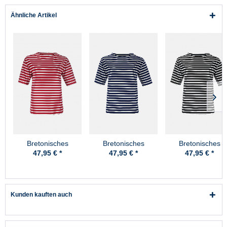
Ähnliche Artikel
Bretonisches
Bretonisches
Bretonisches
Fischerhemd Damen
Fischerhemd Damen
Fischerhemd Dam
47,95 € *
47,95 € *
47,95 € *
Kurzarm -
Kurzarm -
Kurzarm -
rot/weissgestreift
blau/ecrugestreift
blau/weissgestreif
Kunden kauften auch