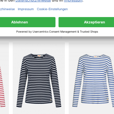
Louison Bobet ZI de Kerdroniou Ouest | 29556 Quimper Cedex 9 | Frankreich | co
haben sich ebenfalls angesehen