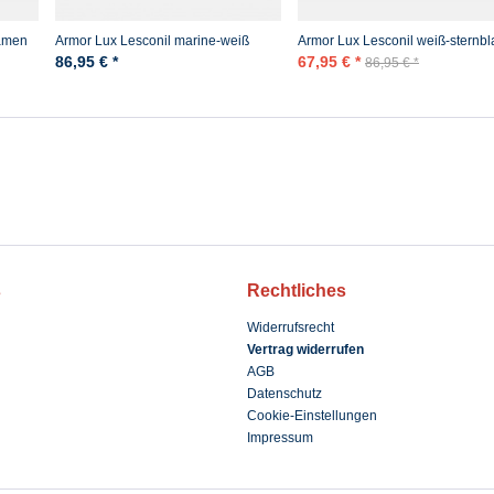
Damen
Armor Lux Lesconil marine-weiß
Armor Lux Lesconil weiß-sternbl
Damen Streifenshirt
Damen Streifenshirt
86,95 € *
67,95 € *
86,95 € *
s
Rechtliches
Widerrufsrecht
Vertrag widerrufen
AGB
Datenschutz
Cookie-Einstellungen
Impressum