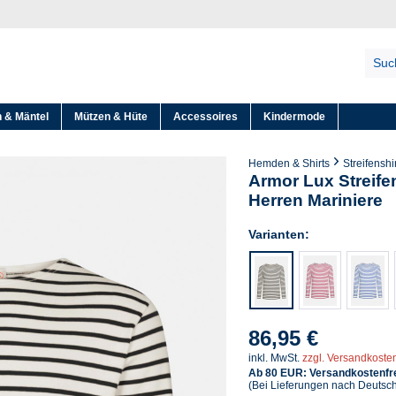
 & Mäntel
Mützen & Hüte
Accessoires
Kindermode
Hemden & Shirts
Streifenshi
Armor Lux Streifen
Herren Mariniere
Varianten:
86,95 €
inkl. MwSt.
zzgl. Versandkoste
Ab 80 EUR: Versandkostenfre
(Bei Lieferungen nach Deutsc