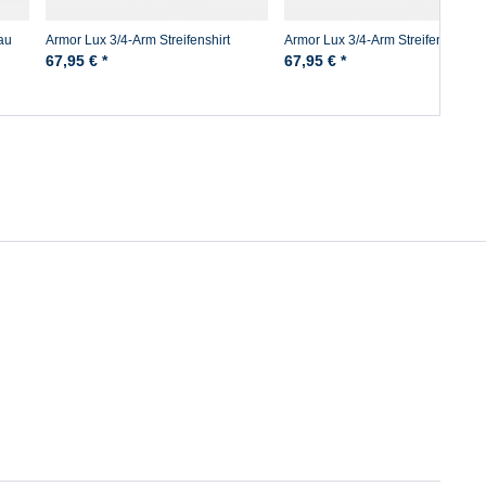
au
Armor Lux 3/4-Arm Streifenshirt
Armor Lux 3/4-Arm Streifenshirt w
marine-weiß Damen
marine Damen
67,95 € *
67,95 € *