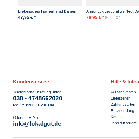
Bretonisches Fischerhemd Damen
Armor Lux Lesconil weiß-rot 
Kurzarm - blau/ecrugestreift
Streifenshirt
47,95 € *
76,95 € *
86,95 € *
Kundenservice
Hilfe & Info
Telefonische Beratung unter:
Versandkosten
030 - 4748662020
Lieferzeiten
Zahlungsarten
Mo-Fr: 09:00 - 15:00 Uhr
Rücksendung
Kontakt
Oder per E-Mail:
info@lokalgut.de
Jobs & Karriere