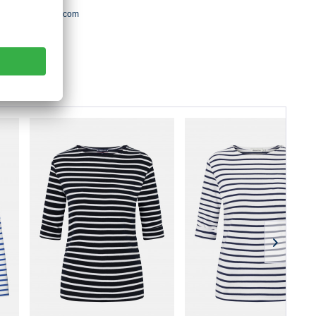
ntact(a)armorlux.com