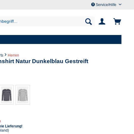
Service/Hilfe
rts
Herren
shirt Natur Dunkelblau Gestreift
n
ie Lieferung!
hland)