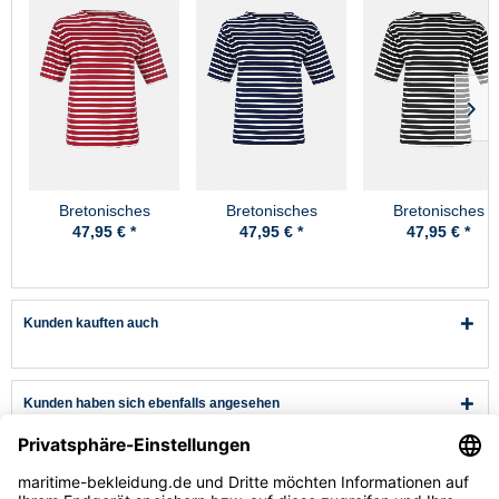
Bretonisches
Bretonisches
Bretonisches
Fischerhemd Damen
Fischerhemd Damen
Fischerhemd Dam
47,95 € *
47,95 € *
47,95 € *
Kurzarm -
Kurzarm -
Kurzarm -
rot/weissgestreift
blau/ecrugestreift
blau/weissgestreif
Kunden kauften auch
Kunden haben sich ebenfalls angesehen