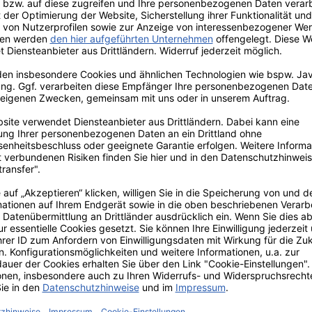
elshirt
tr. 12 | 26409 Wittmund | Deutschland | info(a)modas-bekleidung.de