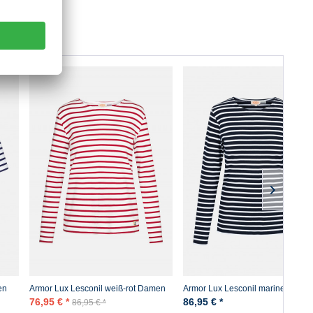
en
Armor Lux Lesconil weiß-rot Damen
Armor Lux Lesconil marine-weiß
Streifenshirt
Damen Streifenshirt
76,95 € *
86,95 € *
86,95 € *