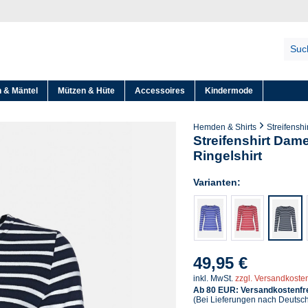
 & Mäntel
Mützen & Hüte
Accessoires
Kindermode
Hemden & Shirts
Streifenshi
Streifenshirt Dam
Ringelshirt
Varianten:
49,95 €
inkl. MwSt.
zzgl. Versandkoste
Ab 80 EUR: Versandkostenfre
(Bei Lieferungen nach Deutsc