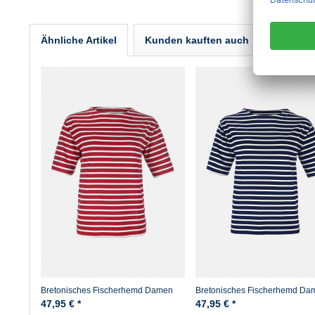
Ähnliche Artikel
Kunden kauften auch
Kunden 
Bretonisches Fischerhemd Damen
Bretonisches Fischerhemd Da
Kurzarm - rot/weissgestreift
Kurzarm - blau/ecrugestreift
47,95 € *
47,95 € *