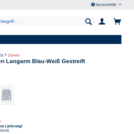
Service/Hilfe
rts
Damen
en Langarm Blau-Weiß Gestreift
n
ie Lieferung!
hland)