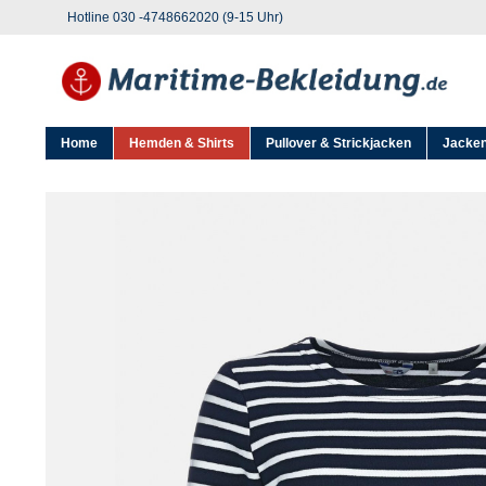
Hotline 030 -4748662020 (9-15 Uhr)
Home
Hemden & Shirts
Pullover & Strickjacken
Jacken