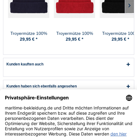
Troyermütze 100%
Troyermütze 100%
Troyermütze 100
Schurwolle
Schurwolle
Schurwolle
29,95 € *
29,95 € *
29,95 € *
Hanseheld -
Hanseheld -
Hanseheld -
Strickmütze aus
Strickmütze aus
Strickmütze aus
Wolle - Marine
Wolle - Rot
Wolle - Schwarz
Kunden kauften auch
Kunden haben sich ebenfalls angesehen
Kundenservice