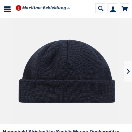
Hanseheld Strickmütze Seebär Merino Dockermütze