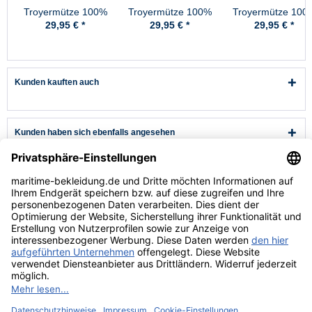
Troyermütze 100%
Troyermütze 100%
Troyermütze 100
Schurwolle
Schurwolle
Schurwolle
29,95 € *
29,95 € *
29,95 € *
Hanseheld -
Hanseheld -
Hanseheld -
Strickmütze aus
Strickmütze aus
Strickmütze aus
Wolle - Marine
Wolle - Rot
Wolle - Schwarz
Kunden kauften auch
Kunden haben sich ebenfalls angesehen
Kundenservice
Hilfe & Infos
Rechtliches