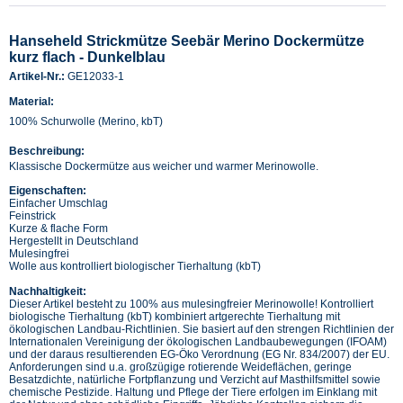
Hanseheld Strickmütze Seebär Merino Dockermütze
kurz flach - Dunkelblau
Artikel-Nr.:
GE12033-1
Material:
100% Schurwolle (Merino, kbT)
Beschreibung:
Klassische Dockermütze aus weicher und warmer Merinowolle.
Eigenschaften:
Einfacher Umschlag
Feinstrick
Kurze & flache Form
Hergestellt in Deutschland
Mulesingfrei
Wolle aus kontrolliert biologischer Tierhaltung (kbT)
Nachhaltigkeit:
Dieser Artikel besteht zu 100% aus mulesingfreier Merinowolle! Kontrolliert
biologische Tierhaltung (kbT) kombiniert artgerechte Tierhaltung mit
ökologischen Landbau-Richtlinien. Sie basiert auf den strengen Richtlinien der
Internationalen Vereinigung der ökologischen Landbaubewegungen (IFOAM)
und der daraus resultierenden EG-Öko Verordnung (EG Nr. 834/2007) der EU.
Anforderungen sind u.a. großzügige rotierende Weideflächen, geringe
Besatzdichte, natürliche Fortpflanzung und Verzicht auf Masthilfsmittel sowie
chemische Pestizide. Haltung und Pflege der Tiere erfolgen im Einklang mit