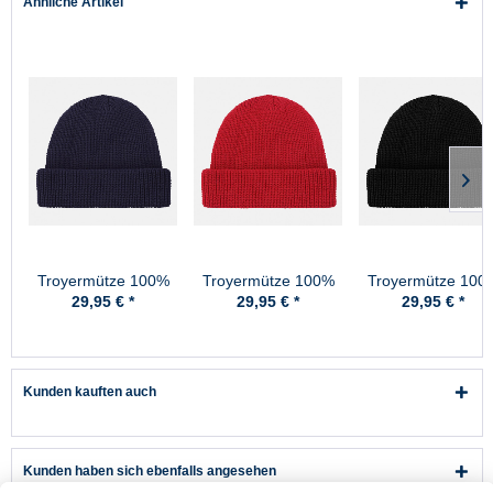
Ähnliche Artikel
Troyermütze 100%
Troyermütze 100%
Troyermütze 100
Schurwolle
Schurwolle
Schurwolle
29,95 € *
29,95 € *
29,95 € *
Hanseheld -
Hanseheld -
Hanseheld -
Strickmütze aus
Strickmütze aus
Strickmütze aus
Wolle - Marine
Wolle - Rot
Wolle - Schwarz
Kunden kauften auch
Kunden haben sich ebenfalls angesehen