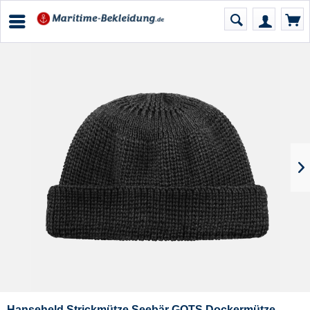
Hanseheld Strickmütze Seebär GOTS Dockermütze