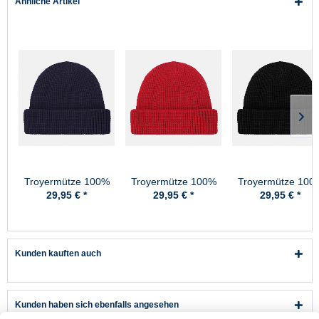
Ähnliche Artikel
Troyermütze 100%
Troyermütze 100%
Troyermütze 100
Schurwolle
Schurwolle
Schurwolle
29,95 € *
29,95 € *
29,95 € *
Hanseheld -
Hanseheld -
Hanseheld -
Strickmütze aus
Strickmütze aus
Strickmütze aus
Wolle - Marine
Wolle - Rot
Wolle - Schwarz
Kunden kauften auch
Kunden haben sich ebenfalls angesehen