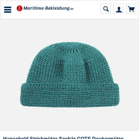
Hanseheld Strickmütze Seebär GOTS Dockermütze