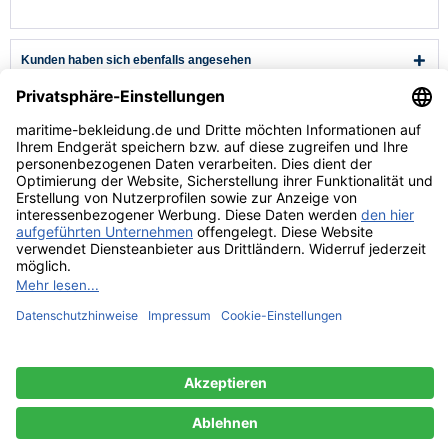
Kunden haben sich ebenfalls angesehen
Kundenservice
Hilfe & Infos
Rechtliches
* Alle Preise verstehen sich inkl. Mehrwertsteuer und zzgl.
Versandkosten
wenn nicht anders beschrieben.
** Niedrigster Gesamtpreis der letzten 30 Tage vor der Preisermäßigung.
Versandkosten
Lieferzeiten
Zahlungsarten
Rücksendung
Kontakt
Impressum