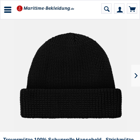
Troyermütze 100% Schurwolle Hanseheld - Strickmütze