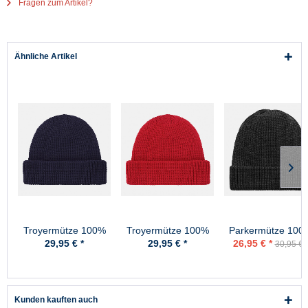
Fragen zum Artikel?
Ähnliche Artikel
Troyermütze 100%
Troyermütze 100%
Parkermütze 100
Schurwolle
Schurwolle
Schurwolle
29,95 € *
29,95 € *
26,95 € *
30,95 € 
Hanseheld -
Hanseheld -
Hanseheld
Strickmütze aus
Strickmütze aus
Strickmütze Wolle
Wolle - Marine
Wolle - Rot
Anthrazit
Kunden kauften auch