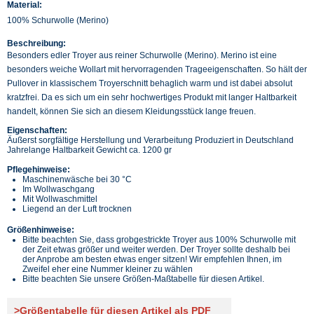
Material:
100% Schurwolle (Merino)
Beschreibung:
Besonders edler Troyer aus reiner Schurwolle (Merino). Merino ist eine
besonders weiche Wollart mit hervorragenden Trageeigenschaften. So hält der
Pullover in klassischem Troyerschnitt behaglich warm und ist dabei absolut
kratzfrei. Da es sich um ein sehr hochwertiges Produkt mit langer Haltbarkeit
handelt, können Sie sich an diesem Kleidungsstück lange freuen.
Eigenschaften:
Äußerst sorgfältige Herstellung und Verarbeitung Produziert in Deutschland
Jahrelange Haltbarkeit Gewicht ca. 1200 gr
Pflegehinweise:
Maschinenwäsche bei 30 °C
Im Wollwaschgang
Mit Wollwaschmittel
Liegend an der Luft trocknen
Größenhinweise:
Bitte beachten Sie, dass grobgestrickte Troyer aus 100% Schurwolle mit
der Zeit etwas größer und weiter werden. Der Troyer sollte deshalb bei
der Anprobe am besten etwas enger sitzen! Wir empfehlen Ihnen, im
Zweifel eher eine Nummer kleiner zu wählen
Bitte beachten Sie unsere Größen-Maßtabelle für diesen Artikel.
>Größentabelle für diesen Artikel als PDF