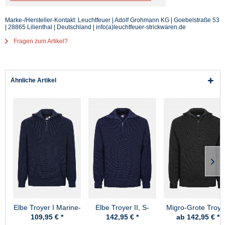
Marke-/Hersteller-Kontakt: Leuchtfeuer | Adolf Grohmann KG | Goebelstraße 53
| 28865 Lilienthal | Deutschland | info(a)leuchtfeuer-strickwaren.de
Fragen zum Artikel?
Ähnliche Artikel
Elbe Troyer I Marine-
Elbe Troyer II, S-
Migro-Grote Troye
Blau
Skipper Marine-Blau
Schurwolle -
109,95 € *
142,95 € *
ab 142,95 € *
Schwarz