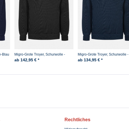
e-Blau
Migro-Grote Troyer, Schurwolle -
Migro-Grote Troyer, Schurwolle -
Schwarz
Marine
ab 142,95 € *
ab 134,95 € *
s
Rechtliches