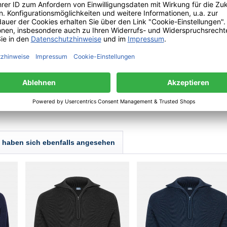
t der Zeit etwas größer und
twas enger sitzen! Wir empfehlen
53 | 28865 Lilienthal | Deutschland | info(a)leuchtfeuer-strickwaren.de
haben sich ebenfalls angesehen