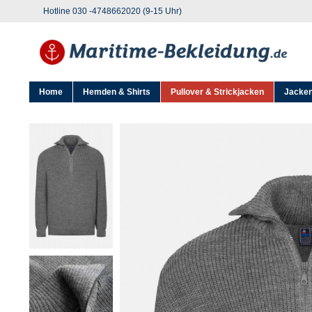
Hotline 030 -4748662020 (9-15 Uhr)
Home
Hemden & Shirts
Pullover & Strickjacken
Jacken