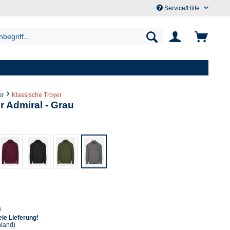
Service/Hilfe
er
Klassische Troyer
r Admiral - Grau
n
ie Lieferung!
hland)