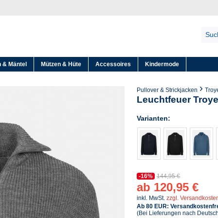
 & Mäntel
Mützen & Hüte
Accessoires
Kindermode
Pullover & Strickjacken
Troy
Leuchtfeuer Troye
Varianten:
-16%
144,95 €
ab 120,95 €
inkl. MwSt.
zzgl. Versandkoste
Ab 80 EUR: Versandkostenfre
(Bei Lieferungen nach Deutsc