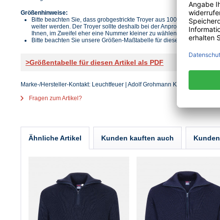
Größenhinweise:
Bitte beachten Sie, dass grobgestrickte Troyer aus 100% Schurwolle mi
weiter werden. Der Troyer sollte deshalb bei der Anprobe am besten e
Ihnen, im Zweifel eher eine Nummer kleiner zu wählen.
Bitte beachten Sie unsere Größen-Maßtabelle für diesen Artikel.
>Größentabelle für diesen Artikel als PDF
Marke-/Hersteller-Kontakt: Leuchtfeuer | Adolf Grohmann KG | Goebelstraße 
Fragen zum Artikel?
Ähnliche Artikel
Kunden kauften auch
Kunden 