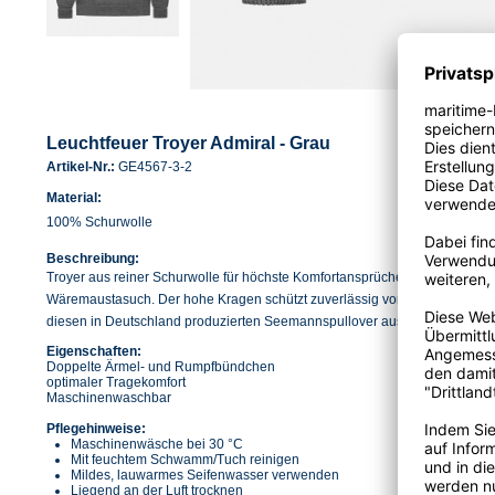
Leuchtfeuer Troyer Admiral - Grau
Artikel-Nr.:
GE4567-3-2
Material:
100% Schurwolle
Beschreibung:
Troyer aus reiner Schurwolle für höchste Komfortansprüche. Die feine Woll
Wäremaustasuch. Der hohe Kragen schützt zuverlässig vor Wind und Wetter
diesen in Deutschland produzierten Seemannspullover aus.
Eigenschaften:
Doppelte Ärmel- und Rumpfbündchen
optimaler Tragekomfort
Maschinenwaschbar
Pflegehinweise:
Maschinenwäsche bei 30 °C
Mit feuchtem Schwamm/Tuch reinigen
Mildes, lauwarmes Seifenwasser verwenden
Liegend an der Luft trocknen