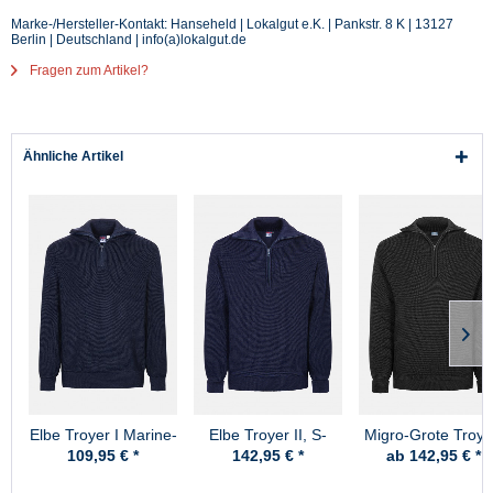
Marke-/Hersteller-Kontakt: Hanseheld | Lokalgut e.K. | Pankstr. 8 K | 13127
Berlin | Deutschland | info(a)lokalgut.de
Fragen zum Artikel?
Ähnliche Artikel
Elbe Troyer I Marine-
Elbe Troyer II, S-
Migro-Grote Troye
Blau
Skipper Marine-Blau
Schurwolle -
109,95 € *
142,95 € *
ab 142,95 € *
Schwarz