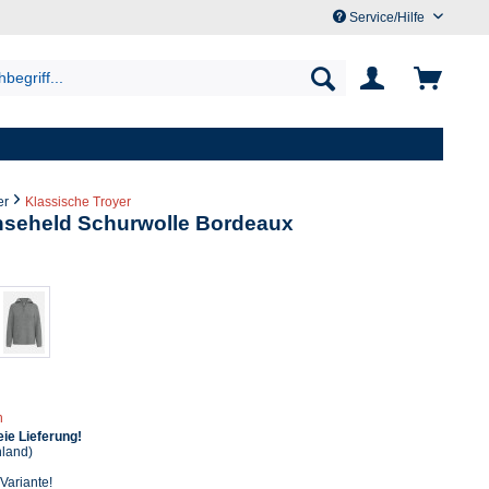
Service/Hilfe
er
Klassische Troyer
seheld Schurwolle Bordeaux
n
ie Lieferung!
hland)
 Variante!