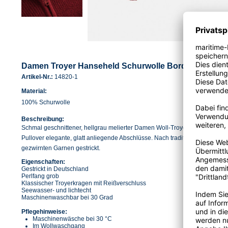
Damen Troyer Hanseheld Schurwolle Bordeaux
Artikel-Nr.:
14820-1
Material:
100% Schurwolle
Beschreibung:
Schmal geschnittener, hellgrau melierter Damen Woll-Troyer aus 100% Sch
Pullover elegante, glatt anliegende Abschlüsse. Nach traditioneller Art im
gezwirnten Garnen gestrickt.
Eigenschaften:
Gestrickt in Deutschland
Perlfang grob
Klassischer Troyerkragen mit Reißverschluss
Seewasser- und lichtecht
Maschinenwaschbar bei 30 Grad
Pflegehinweise:
Maschinenwäsche bei 30 °C
Im Wollwaschgang