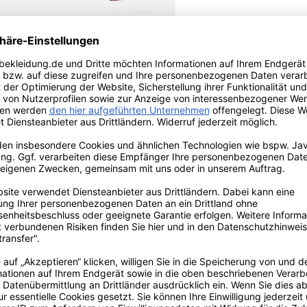
urwolle. Statt Bündchen hat dieser
 robusten Perlfang mehrfädig aus