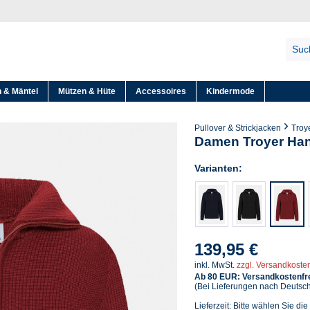
 & Mäntel
Mützen & Hüte
Accessoires
Kindermode
Pullover & Strickjacken
Troy
Damen Troyer Han
Varianten:
139,95 €
inkl. MwSt.
zzgl. Versandkoste
Ab 80 EUR: Versandkostenfre
(Bei Lieferungen nach Deutsc
Lieferzeit: Bitte wählen Sie die