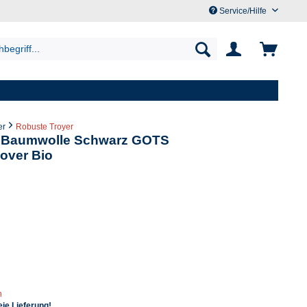
Service/Hilfe
er
Robuste Troyer
r Baumwolle Schwarz GOTS
lover Bio
n
ie Lieferung!