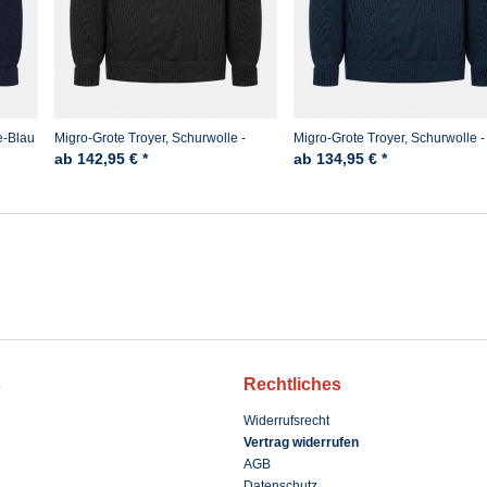
e-Blau
Migro-Grote Troyer, Schurwolle -
Migro-Grote Troyer, Schurwolle -
Schwarz
Marine
ab 142,95 € *
ab 134,95 € *
s
Rechtliches
Widerrufsrecht
Vertrag widerrufen
AGB
Datenschutz