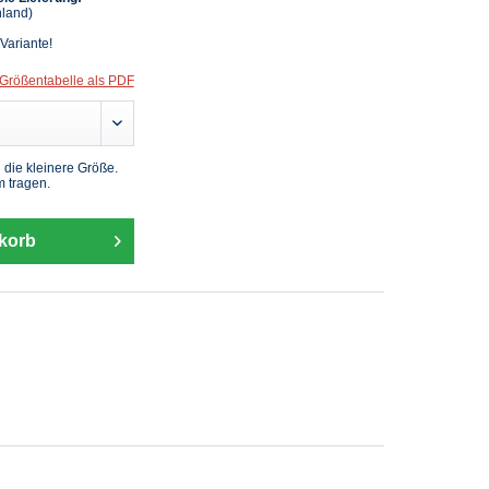
hland)
 Variante!
Größentabelle als PDF
die kleinere Größe.
m tragen.
korb