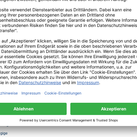
andard). Zertifikat: GOTS, Organic,
n verbieten den Einsatz von
von Fairtrade-Produzenten angebaut.
gen.
mischungen. Beim Tragen kann
h der Wäsche bei. Für
. Beim ersten Anprobieren darf
t als
ung von
n
zeitig
ngige