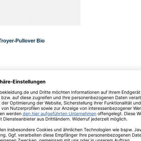
royer-Pullover Bio
ehm und pflegeleicht. Um die
pstrick-Muster gefertigt worden. Der
KK-Reißverschluss ausgestattet.
ent mit dem Modell Hanseheld
rickmuster.