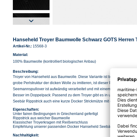
Hanseheld Troyer Baumwolle Schwarz GOTS Herren T
Artikel-Nr.:
15568-3
Material:
100% Baumwolle (kontrolliert biologischer Anbau)
Beschreibung:
Troyer von Hanseheld aus Baumwolle. Diese Variante ist besonders angen
grobe Perlstruktur der dicken Wolle zu imitieren, ist dieser Pullover im Rip
Seemannspullover ist aufwändig verarbeitet und mit einem hochwertigen Y
Besser im Doppelpack: Passend zu dem Troyer gibt es in unserem Sortim
Seebär Rippstrick auch eine kurze Docker Strickmütze mit dem gleichen St
Eigenschaften:
Unter fairen Bedingungen in Griechenland gefertigt
Rippstrick aus weicher Baumwolle
Klassischer Troyerkragen mit Reißverschluss
Empfehlung unserer passenden Docker Hanseheld Seebär Rippstrick
Nachhaltigkeit: