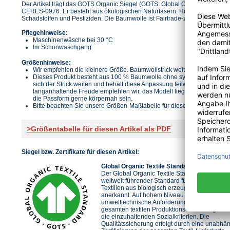
Der Artikel trägt das GOTS Organic Siegel (GOTS: Global Organic Textile St
CERES-0976. Er besteht aus ökologischen Naturfasern. Höchste Richtlinie
Schadstoffen und Pestiziden. Die Baumwolle ist Fairtrade-zertifiziert und 
Pflegehinweise:
Maschinenwäsche bei 30 °C
Im Schonwaschgang
Größenhinweise:
Wir empfehlen die kleinere Größe. Baumwollstrick weitet sich beim tra
Dieses Produkt besteht aus 100 % Baumwolle ohne synthetische Bei
sich der Strick weiten und behält diese Anpassung teilweise auch nac
langanhaltende Freude empfehlen wir, das Modell liegend zu trocknen
die Passform gerne körpernah sein.
Bitte beachten Sie unsere Größen-Maßtabelle für diesen Artikel.
>Größentabelle für diesen Artikel als PDF
Siegel bzw. Zertifikate für diesen Artikel:
Global Organic Textile Standard
Der Global Organic Textile Standard (GOTS) is
weltweit führender Standard für die Verarbeit
Textilien aus biologisch erzeugten Naturfaser
anerkannt. Auf hohem Niveau definiert er
umwelttechnische Anforderungen entlang der
gesamten textilen Produktionskette und gleich
die einzuhaltenden Sozialkriterien. Die
Qualitätssicherung erfolgt durch eine unabhä