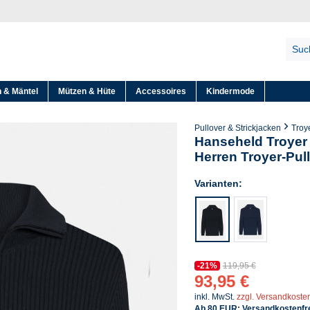
 & Mäntel
Mützen & Hüte
Accessoires
Kindermode
Pullover & Strickjacken
Troy
Hanseheld Troye
Herren Troyer-Pul
Varianten:
-21%
119,95 €
93,95 €
inkl. MwSt.
zzgl. Versandkoste
Ab 80 EUR: Versandkostenfre