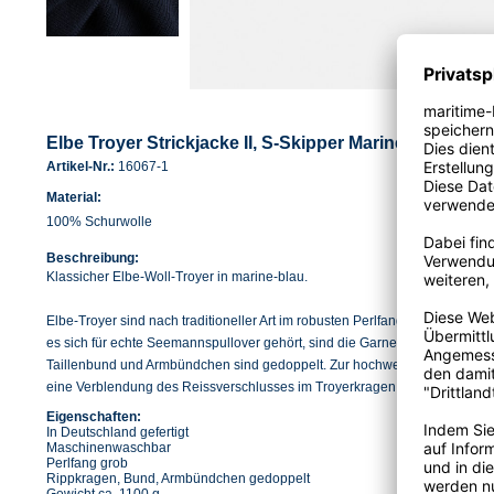
Elbe Troyer Strickjacke II, S-Skipper Marine-Blau
Artikel-Nr.:
16067-1
Material:
100% Schurwolle
Beschreibung:
Klassicher Elbe-Woll-Troyer in marine-blau.
Elbe-Troyer sind nach traditioneller Art im robusten Perlfang mehrfädig au
es sich für echte Seemannspullover gehört, sind die Garne seewasser- und 
Taillenbund und Armbündchen sind gedoppelt. Zur hochwertigen Ausstattun
eine Verblendung des Reissverschlusses im Troyerkragen.
Eigenschaften:
In Deutschland gefertigt
Maschinenwaschbar
Perlfang grob
Rippkragen, Bund, Armbündchen gedoppelt