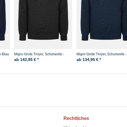
e-Blau
Migro-Grote Troyer, Schurwolle -
Migro-Grote Troyer, Schurwolle -
Schwarz
Marine
ab 142,95 € *
ab 134,95 € *
s
Rechtliches