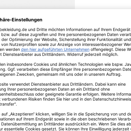
s gezwirnten Garnen gestrickt. Wie
lichtecht gefärbt. Troyerkragen,
g gehört selbstverständlich auch