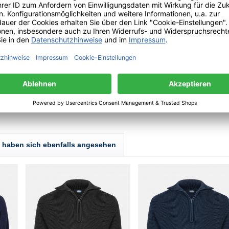
t der Zeit etwas größer und
twas enger sitzen! Wir empfehlen
ntur e.K. | Braunlager Weg 8 a | 22459 Hamburg | Deutschland | info(a)elbeteam.
haben sich ebenfalls angesehen