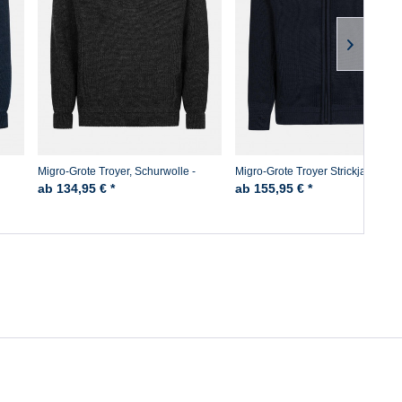
Migro-Grote Troyer, Schurwolle -
Migro-Grote Troyer Strickjacke
Anthrazit
ab 134,95 € *
ab 155,95 € *