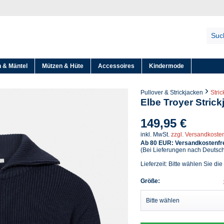
 & Mäntel
Mützen & Hüte
Accessoires
Kindermode
Pullover & Strickjacken
Stri
Elbe Troyer Strick
149,95 €
inkl. MwSt.
zzgl. Versandkoste
Ab 80 EUR: Versandkostenfre
(Bei Lieferungen nach Deutsc
Lieferzeit: Bitte wählen Sie die
Größe: