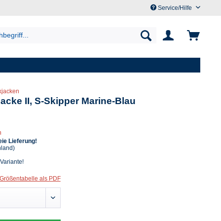
Service/Hilfe
ckjacken
jacke II, S-Skipper Marine-Blau
n
ie Lieferung!
hland)
 Variante!
Größentabelle als PDF