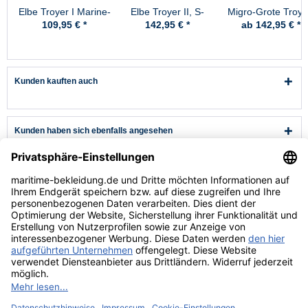
Elbe Troyer I Marine-
Elbe Troyer II, S-
Migro-Grote Troye
Blau
Skipper Marine-Blau
Schurwolle -
109,95 € *
142,95 € *
ab 142,95 € *
Schwarz
Kunden kauften auch
Kunden haben sich ebenfalls angesehen
Kundenservice
Hilfe & Infos
Rechtliches