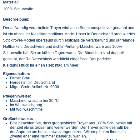
Material:
100% Schurwolle
Beschreibung:
Der aufwendig verarbeitete Troyer wird auch Seemannspullover genannt und
ist ein absoluter Klassiker maritimer Mode. Unser in Deutschland produziertes
Stricktroyer-Modell überzeugt durch erstklassige Verarbeitung und jahrelange
Haltbarkeit. Die schwere und dichte Perlfang-Maschenware aus 100%
Schurwolle hält Sie an kühlen Tagen warm. Die Bündchen sind doppelt
gestrickt, der Reißverschluss winddicht eingefasst. Das perfekte
Kleidungsstück für einen Herbsttag am Meer!
Eigenschaften:
Farbe: Grau
Hergestellt in Deutschland
Migro-Grote-Artikel- Nr: 9000
Pflegehinweise:
Maschinenwäsche bei 30 °C
Im Wollwaschgang
Mit Wollwaschmittel
Größenhinweise:
Bitte beachten Sie, dass grobgestrickte Troyer aus 100% Schurwolle mit
der Zeit etwas größer und weiter werden. Der Troyer sollte deshalb bei
der Anprobe am besten etwas enger sitzen! Wir empfehlen Ihnen, im
Zweifel eher eine Nummer kleiner zu wählen.