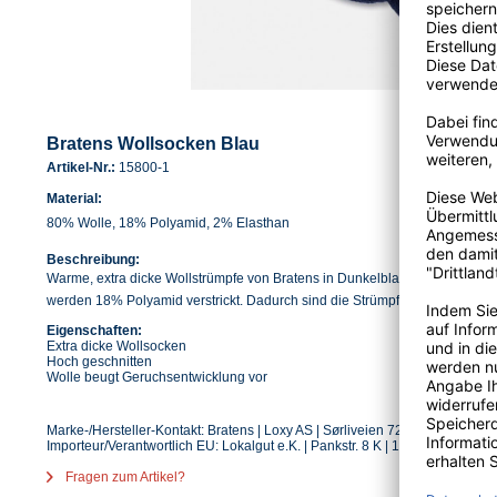
Bratens Wollsocken Blau
Artikel-Nr.:
15800-1
Material:
80% Wolle, 18% Polyamid, 2% Elasthan
Beschreibung:
Warme, extra dicke Wollstrümpfe von Bratens in Dunkelblau. Um die Sock
werden 18% Polyamid verstrickt. Dadurch sind die Strümpfe sehr robust.
Eigenschaften:
Extra dicke Wollsocken
Hoch geschnitten
Wolle beugt Geruchsentwicklung vor
Marke-/Hersteller-Kontakt: Bratens | Loxy AS | Sørliveien 72 | N-1788 Berg 
Importeur/Verantwortlich EU: Lokalgut e.K. | Pankstr. 8 K | 13127 Berlin | De
Fragen zum Artikel?