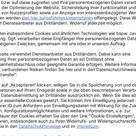
en besonders langlebig zu machen,
i Østfold | Norwegen | post(a)loxy.com
utschland | info(a)lokalgut.de