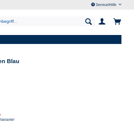
Service/Hilfe
en Blau
n
 Variante!