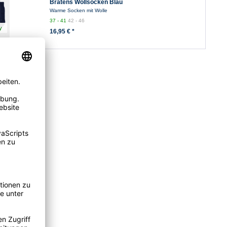
Bratens Wollsocken Blau
Warme Socken mit Wolle
37 - 41
42 - 46
y
16,95 € *