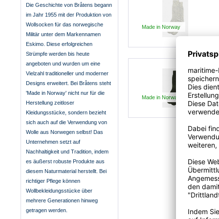
Die Geschichte von Bråtens begann
im Jahr 1955 mit der Produktion von
Wollsocken für das norwegische
Made in Norway
Militär unter dem Markennamen
Eskimo. Diese erfolgreichen
Strümpfe werden bis heute
angeboten und wurden um eine
Vielzahl traditioneller und moderner
Designs erweitert. Bei Bråtens steht
'Made in Norway' nicht nur für die
Made in Norway
Herstellung zeitloser
Kleidungsstücke, sondern bezieht
sich auch auf die Verwendung von
Wolle aus Norwegen selbst! Das
Unternehmen setzt auf
Nachhaltigkeit und Tradition, indem
es äußerst robuste Produkte aus
diesem Naturmaterial herstellt. Bei
richtiger Pflege können
Wollbekleidungsstücke über
mehrere Generationen hinweg
getragen werden.