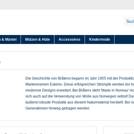
 & Mäntel
Mützen & Hüte
Accessoires
Kindermode
s
Die Geschichte von Bråtens begann im Jahr 1955 mit der Produktio
Markennamen Eskimo. Diese erfolgreichen Strümpfe werden bis he
moderner Designs erweitert. Bei Bråtens steht 'Made in Norway' nic
sich auch auf die Verwendung von Wolle aus Norwegen selbst! Das
äußerst robuste Produkte aus diesem Naturmaterial herstellt. Bei 
Generationen hinweg getragen werden.