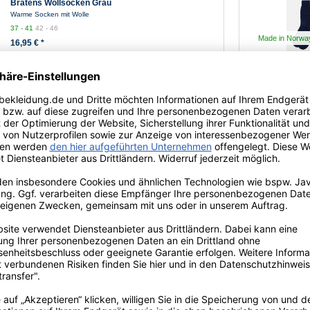
Bratens Wollsocken Grau
Warme Socken mit Wolle
37 - 41
42 - 46
Made in Norwa
16,95 € *
Bratens Wollsocken Oliv Grün
Warme Socken mit Wolle
37-41
42-46
16,95 € *