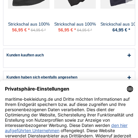
Strickschal aus 100%
Strickschal aus 100%
Strickschal aus 10
Schurwolle - Merino -
Schurwolle - Merino -
Schurwolle - Merin
56,95 € *
56,95 € *
64,95 € *
64,95 € *
64,95 € *
Schwarz
Anthrazit
Marine
Kunden kauften auch
Kunden haben sich ebenfalls angesehen
Kundenservice
Hilfe & Infos