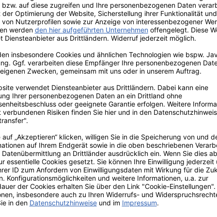
ch passenden Hanseheld Merino
 biologische Tierhaltung (kbT)
Sie basiert auf den strengen
ewegungen (IFOAM) und der daraus
n sind u.a. großzügige rotierende
auf Masthilfsmittel sowie
it der Natur und ohne schädliche
Berlin | Deutschland | info(a)lokalgut.de