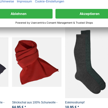
haben sich ebenfalls angesehen
le -
Strickschal aus 100% Schurwolle -
Eskimostrumpf
Merino - Rot
64,95 € *
10,95 € *