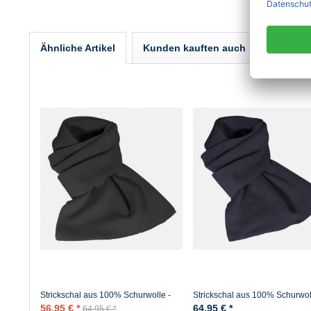
Ähnliche Artikel
Kunden kauften auch
Kunden 
Strickschal aus 100% Schurwolle -
Strickschal aus 100% Schurwol
Merino - Schwarz
Merino - Marine
56,95 € *
64,95 € *
64,95 € *