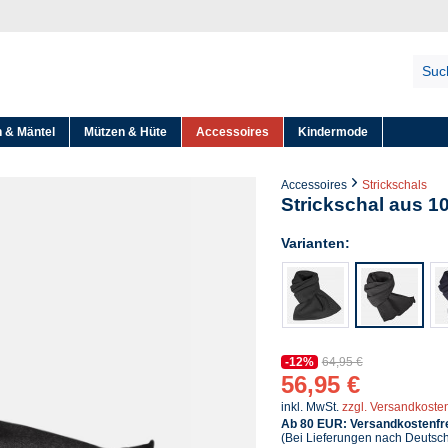
 & Mäntel
Mützen & Hüte
Accessoires
Kindermode
Accessoires
Strickschals
Strickschal aus 10
Varianten:
-12%
64,95 €
56,95 €
inkl. MwSt.
zzgl. Versandkoste
Ab 80 EUR: Versandkostenfre
(Bei Lieferungen nach Deutsc