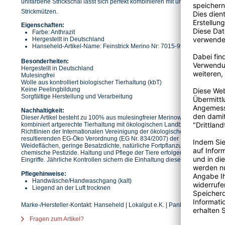
unifarbene Strickschal lässt sich perfekt kombinieren mit unseren farbli
Strickmützen.
Eigenschaften:
Farbe: Anthrazit
Hergestellt in Deutschland
Hanseheld-Artikel-Name: Feinstrick Merino Nr: 7015-99
Besonderheiten:
Hergestellt in Deutschland
Mulesingfrei
Wolle aus kontrolliert biologischer Tierhaltung (kbT)
Keine Peelingbildung
Sorgfältige Herstellung und Verarbeitung
Nachhaltigkeit:
Dieser Artikel besteht zu 100% aus mulesingfreier Merinowolle! Kontrolliert
kombiniert artgerechte Tierhaltung mit ökologischen Landbau-Richtlinien. 
Richtlinien der Internationalen Vereinigung der ökologischen Landbaub
resultierenden EG-Öko Verordnung (EG Nr. 834/2007) der EU. Anforderunge
Weideflächen, geringe Besatzdichte, natürliche Fortpflanzung und Verzicht 
chemische Pestizide. Haltung und Pflege der Tiere erfolgen im Einklang m
Eingriffe. Jährliche Kontrollen sichern die Einhaltung dieser Standards.
Pflegehinweise:
Handwäsche/Handwaschgang (kalt)
Liegend an der Luft trocknen
Marke-/Hersteller-Kontakt: Hanseheld | Lokalgut e.K. | Pankstr. 8 K | 13127 
Fragen zum Artikel?