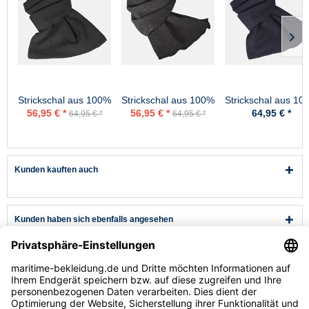
Strickschal aus 100%
Strickschal aus 100%
Strickschal aus 10
Schurwolle - Merino -
Schurwolle - Merino -
Schurwolle - Merin
56,95 € *
56,95 € *
64,95 € *
64,95 € *
64,95 € *
Schwarz
Anthrazit
Marine
Kunden kauften auch
Kunden haben sich ebenfalls angesehen
Kundenservice