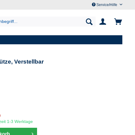
Service/Hilfe
tze, Verstellbar
n
rzeit 1-3 Werktage
korb