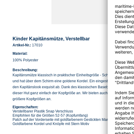
Kinder Kapitänsmütze, Verstellbar
Artikel-Nr.:
17010
Material:
100% Polyester
Beschreibung:
Kapitänsmütze klassisch in praktischer Einheitsgröße - Schiff ahoi, Käptn!
und hat über dem Schirm eine goldene Kordel. Ein eingesticktes, goldfar
den Kapitänslook exquisit ab. Dank des klassischen Baseball Cap Verschlu
dieser Hut ganz einfach der Kopfgröße an. Wir bieten auch das passende
größere Kopfgrößen an.
Eigenschaften:
Verstellbarer Plastik Snap Verschluss
Empfohlen für die Größen 52-57 (Kopfumfang)
Patch auf der Vorderseite mit goldfarbenem Gestickten Marine Symbol
Goldfarbene Kordel und Knöpfe mit Stern Motiv