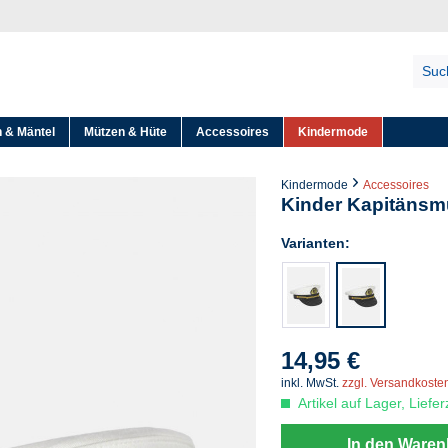
 & Mäntel
Mützen & Hüte
Accessoires
Kindermode
Kindermode
Accessoires
Kinder Kapitänsmü
Varianten:
14,95 €
inkl. MwSt.
zzgl. Versandkoste
Artikel auf Lager, Liefe
In den Waren