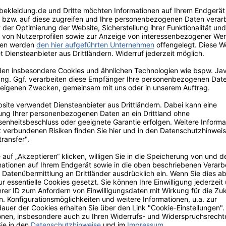
 Der Schirm der Mütze ist schwarz
benes Logo über dem Schirm rundet
sses auf der Rückseite passt sich
 Modell für Erwachsende oder