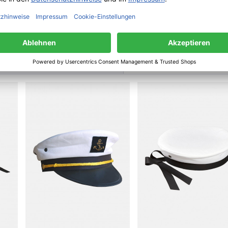
tr. 12 | 26409 Wittmund | Deutschland | info(a)modas-bekleidung.de
haben sich ebenfalls angesehen