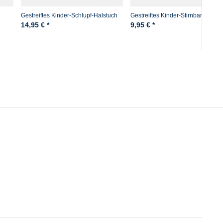
Gestreiftes Kinder-Schlupf-Halstuch
Gestreiftes Kinder-Stirnband
Baumwolle - weiss/blaugestreift
14,95 € *
9,95 € *