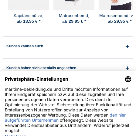
Kapitänsmütze,
Matrosenhemd,
Matrosenhemd, we
Premium
marine - Kinder
- Kinder
ab 13,95 € *
ab 29,95 € *
ab 29,95 € *
Kunden kauften auch
Kunden haben sich ebenfalls angesehen
Kundenservice
Hilfe & Infos
Rechtliches