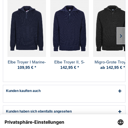
Elbe Troyer I Marine-
Elbe Troyer II, S-
Migro-Grote Troye
Blau
Skipper Marine-Blau
Schurwolle -
109,95 € *
142,95 € *
ab 142,95 € *
Schwarz
Kunden kauften auch
Kunden haben sich ebenfalls angesehen