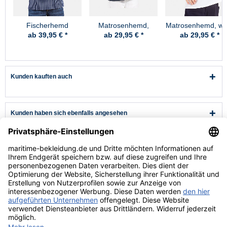
Fischerhemd
Matrosenhemd,
Matrosenhemd, we
Original breit
marine - Kinder
- Kinder
ab 39,95 € *
ab 29,95 € *
ab 29,95 € *
gestreift Kinder
Kunden kauften auch
Kunden haben sich ebenfalls angesehen
Kundenservice
Hilfe & Infos
Rechtliches