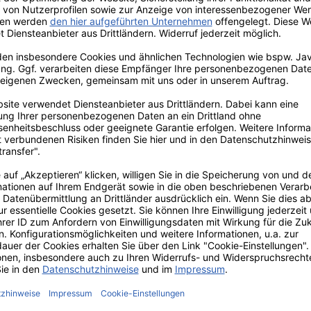
t zwei aufgesetzte Taschen,
e angebracht.
tr. 12 | 26409 Wittmund | Deutschland | info(a)modas-bekleidung.de