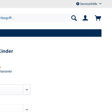
Service/Hilfe
Kinder
n
 Variante!