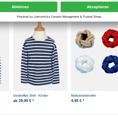
haben sich ebenfalls angesehen
Gestreiftes Shirt - Kinder -
Makrameeknoten
blau/weissgestreift
ab 29,95 € *
4,95 € *