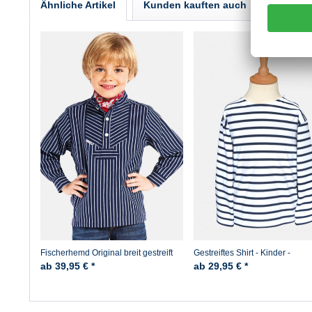
Ähnliche Artikel
Kunden kauften auch
Kunden 
Fischerhemd Original breit gestreift
Gestreiftes Shirt - Kinder -
Kinder
weiss/blaugestreift
ab 39,95 € *
ab 29,95 € *