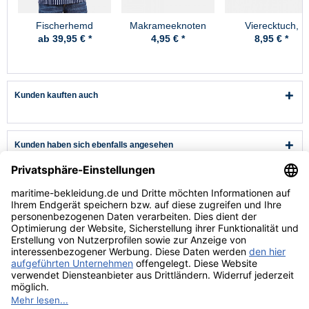
Fischerhemd
Makrameeknoten
Vierecktuch,
Original breit
70x70cm, Anker
ab 39,95 € *
4,95 € *
8,95 € *
gestreift Kinder
Kunden kauften auch
Kunden haben sich ebenfalls angesehen
Kundenservice
Hilfe & Infos
Rechtliches