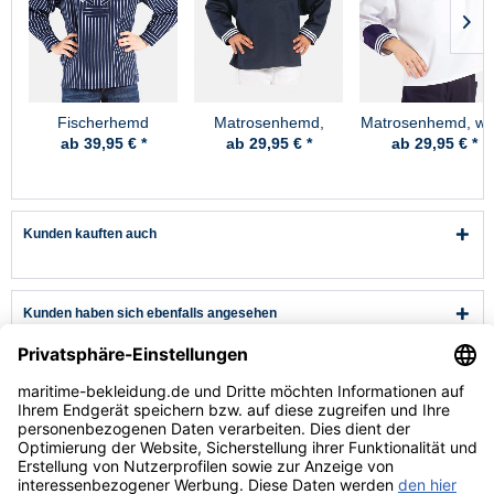
Fischerhemd
Matrosenhemd,
Matrosenhemd, we
Original breit
marine - Kinder
- Kinder
ab 39,95 € *
ab 29,95 € *
ab 29,95 € *
gestreift Kinder
Kunden kauften auch
Kunden haben sich ebenfalls angesehen
Kundenservice