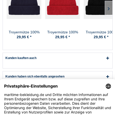
Troyermütze 100%
Troyermütze 100%
Troyermütze 100
Schurwolle
Schurwolle
Schurwolle
29,95 € *
29,95 € *
29,95 € *
Hanseheld -
Hanseheld -
Hanseheld -
Strickmütze aus
Strickmütze aus
Strickmütze aus
Wolle - Marine
Wolle - Rot
Wolle - Schwarz
Kunden kauften auch
Kunden haben sich ebenfalls angesehen
Kundenservice