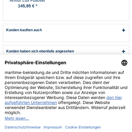
Armor Lux Pullover
Herren Rot -
145,95 € *
Fouesnant
Kunden kauften auch
Kunden haben sich ebenfalls angesehen
Kundenservice
Hilfe & Infos
Rechtliches
* Alle Preise verstehen sich inkl. Mehrwertsteuer und zzgl.
Versandkosten