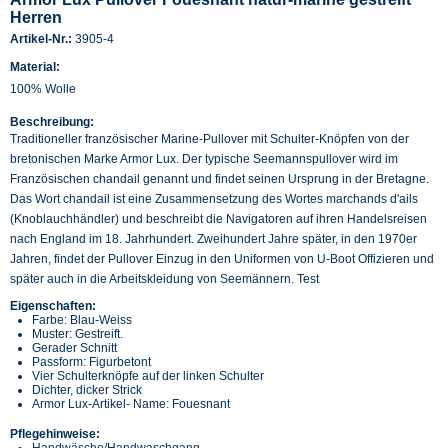
Herren
Artikel-Nr.:
3905-4
Material:
100% Wolle
Beschreibung:
Traditioneller französischer Marine-Pullover mit Schulter-Knöpfen von der
bretonischen Marke Armor Lux. Der typische Seemannspullover wird im
Französischen chandail genannt und findet seinen Ursprung in der Bretagne.
Das Wort chandail ist eine Zusammensetzung des Wortes marchands d'ails
(Knoblauchhändler) und beschreibt die Navigatoren auf ihren Handelsreisen
nach England im 18. Jahrhundert. Zweihundert Jahre später, in den 1970er
Jahren, findet der Pullover Einzug in den Uniformen von U-Boot Offizieren und
später auch in die Arbeitskleidung von Seemännern. Test
Eigenschaften:
Farbe: Blau-Weiss
Muster: Gestreift.
Gerader Schnitt
Passform: Figurbetont
Vier Schulterknöpfe auf der linken Schulter
Dichter, dicker Strick
Armor Lux-Artikel- Name: Fouesnant
Pflegehinweise:
Handwäsche/Handwaschgang