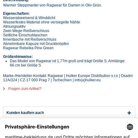
Warmer Steppmantel von Ragwear für Damen in Oliv Grün.
Eigenschaften:
Wasserabweisend & Winddicht
Wasserfestes Material ohne versiegelte Nähte
Atmungsaktiv
Zwei-Wege-Reißverschluss
Seitliche Einschubtaschen
Innentasche mit Reißverschluss
Abnehmbare Kapuze mit Druckknöpfen
Ragwear Rebelka Pine Green
Größenhinweise:
Das Model von Ragwear ist 1,77m groß und trägt Größe S. Armlänge:
66 cm bei Größe S
Marke-/Hersteller-Kontakt: Ragwear | Hulker Europe Distribution s.r.o | Osadni
12A/324 | CZ-17 000 Prag 7 | Tschechien | info(a)hulker.eu
Fragen zum Artikel?
Kunden kauften auch