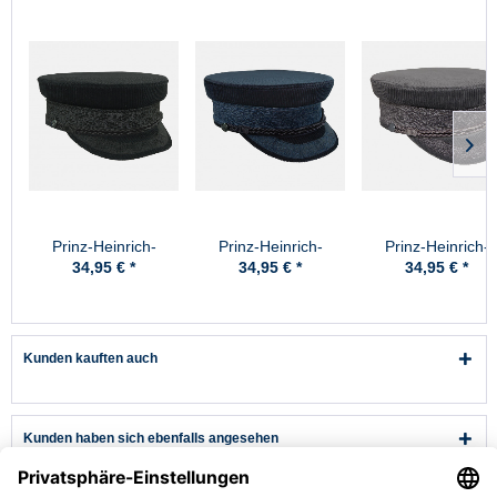
Prinz-Heinrich-
Prinz-Heinrich-
Prinz-Heinrich-
Mütze, Cord -
Mütze, Cord - Marine
Mütze, Cord - Gr
34,95 € *
34,95 € *
34,95 € *
Schwarz
Kunden kauften auch
Kunden haben sich ebenfalls angesehen