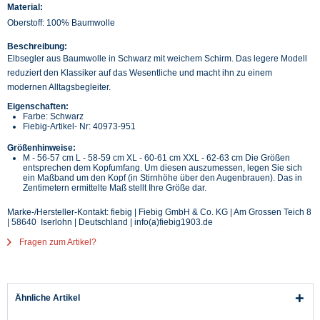
Material:
Oberstoff: 100% Baumwolle
Beschreibung:
Elbsegler aus Baumwolle in Schwarz mit weichem Schirm. Das legere Modell
reduziert den Klassiker auf das Wesentliche und macht ihn zu einem
modernen Alltagsbegleiter.
Eigenschaften:
Farbe: Schwarz
Fiebig-Artikel- Nr: 40973-951
Größenhinweise:
M - 56-57 cm L - 58-59 cm XL - 60-61 cm XXL - 62-63 cm Die Größen
entsprechen dem Kopfumfang. Um diesen auszumessen, legen Sie sich
ein Maßband um den Kopf (in Stirnhöhe über den Augenbrauen). Das in
Zentimetern ermittelte Maß stellt Ihre Größe dar.
Marke-/Hersteller-Kontakt: fiebig | Fiebig GmbH & Co. KG | Am Grossen Teich 8
| 58640 Iserlohn | Deutschland | info(a)fiebig1903.de
Fragen zum Artikel?
Ähnliche Artikel