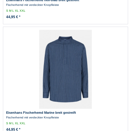
Fischerhemd mit verdeckter Knopfleiste
S
M
L
XL
XXL
44,95 € *
Eisenhans Fischerhemd Marine breit gestreift
Fischerhemd mit verdeckter Knopfleiste
S
M
L
XL
XXL
44,95 € *