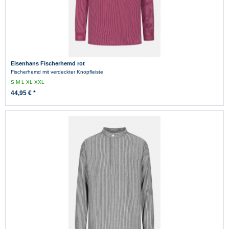
Eisenhans Fischerhemd rot
Fischerhemd mit verdeckter Knopfleiste
S
M
L
XL
XXL
44,95 € *