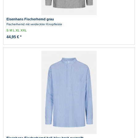
Eisenhans Fischerhemd grau
Fischerhemd mit verdeckter Knopfleiste
S
M
L
XL
XXL
44,95 € *
Eisenhans Fischerhemd hell-blau breit gestreift