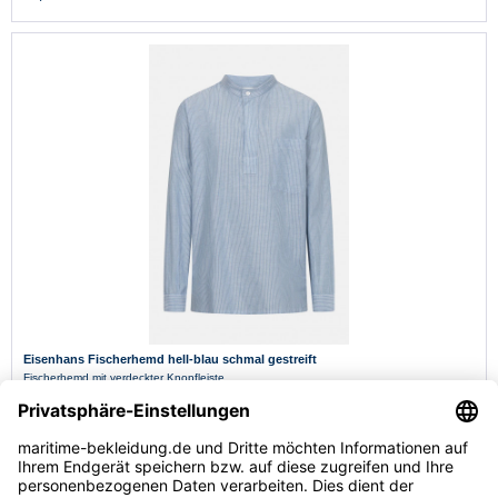
Eisenhans Fischerhemd hell-blau schmal gestreift
Fischerhemd mit verdeckter Knopfleiste
S
M
L
XL
XXL
44,95 € *